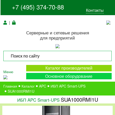
+7 (495) 374-70-88
Контакты
|
Серверные и сетевые решения
для предприятий
Каталог производителей
Меню
Основное оборудование
Главная
Каталог
APC
ИБП APC Smart-UPS
SUA1000RMI1U
SUA1000RMI1U
ИБП APC Smart-UPS