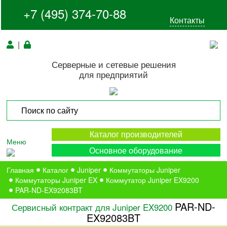
+7 (495) 374-70-88
Контакты
|
Серверные и сетевые решения
для предприятий
Каталог производителей
Меню
Основное оборудование
Главная
Каталог
Juniper
Коммутаторы Juniper
Коммутаторы Juniper EX
Коммутатор Juniper EX9200
PAR-ND-EX92083BT
PAR-ND-
Сервисный контракт для Juniper EX9200
EX92083BT