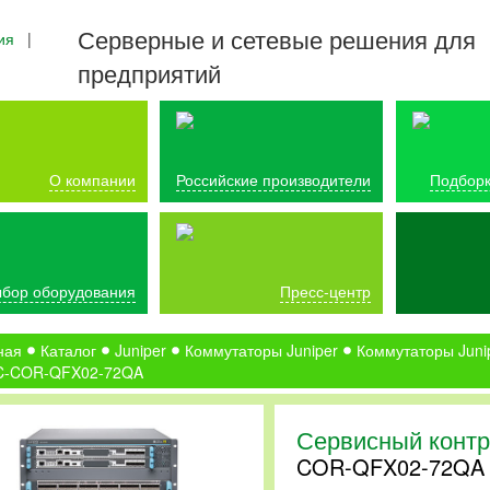
Серверные и сетевые решения для
ия
|
предприятий
О компании
Российские производители
Подборк
бор оборудования
Пресс-центр
ная
Каталог
Juniper
Коммутаторы Juniper
Коммутаторы Juni
C-COR-QFX02-72QA
Сервисный контр
COR-QFX02-72QA