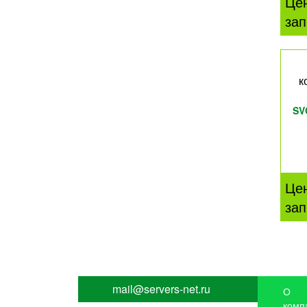
Це
зап
к
SV
Це
зап
mail@servers-net.ru
О
комп