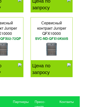
о
Цена по
у
запросу
висный
Сервисный
кт Juniper
контракт Juniper
X10000
QFX10000
-QFX02-72QP
SVC-ND-QFX10K60S
о
Цена по
у
запросу
Партнеры
Пресс-
Контакты
центр