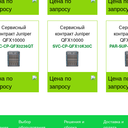
на по
Цена по
Цена п
росу
запросу
запрос
Сервисный
Сервисный
Сер
онтракт Juniper
контракт Juniper
контра
QFX10000
QFX10000
QF
C-CP-QFX0236QT
SVC-CP-QFX10K30C
PAR-SUP
на по
Цена по
Цена п
росу
запросу
запрос
Выбор
Решения и
Доставка и
ании
оборудования
сборка
оплата