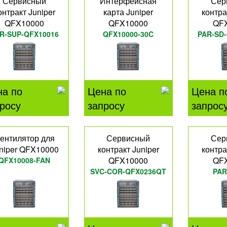
Сервисный
Интерфейсная
Сер
онтракт Juniper
карта Juniper
контра
QFX10000
QFX10000
QF
R-SUP-QFX10016
QFX10000-30C
PAR-SD
на по
Цена по
Цена п
росу
запросу
запрос
ентилятор для
Сервисный
Сер
niper QFX10000
контракт Juniper
контра
QFX10000
QF
QFX10008-FAN
SVC-COR-QFX0236QT
PAR
QFX