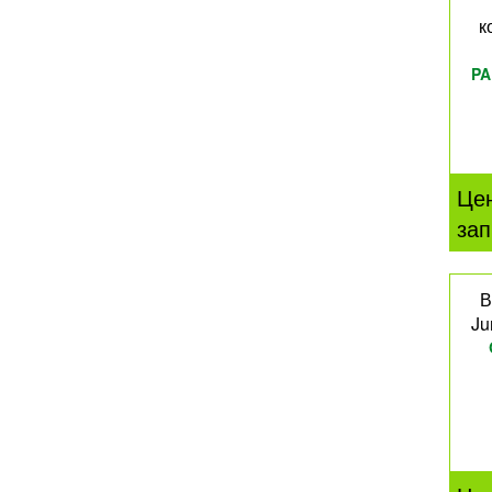
к
PA
Це
зап
В
Ju