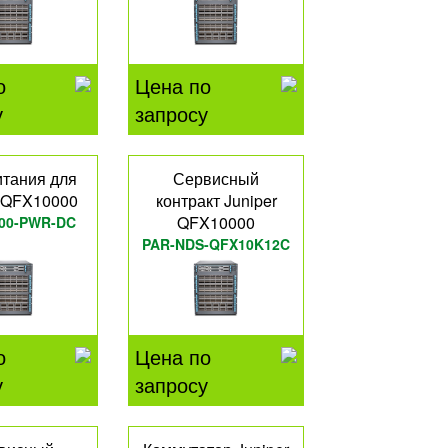
о
Цена по
у
запросу
итания для
Сервисный
r QFX10000
контракт Juniper
QFX10000
00-PWR-DC
PAR-NDS-QFX10K12C
о
Цена по
у
запросу