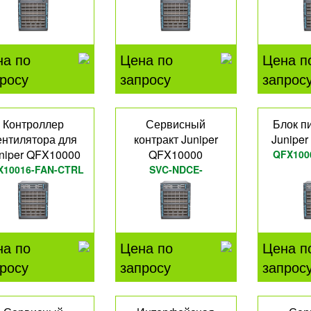
на по
Цена по
Цена п
росу
запросу
запрос
Контроллер
Сервисный
Блок п
ентилятора для
контракт Juniper
Junipe
niper QFX10000
QFX10000
QFX100
X10016-FAN-CTRL
SVC-NDCE-
QFX10K60S
на по
Цена по
Цена п
росу
запросу
запрос