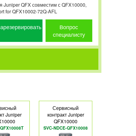
я Juniper QFX совместим с QFX10000,
ort for QFX10002-72Q-AFL
арезервировать
Вопрос
специалисту
висный
Сервисный
кт Juniper
контракт Juniper
X10000
QFX10000
-QFX10008T
SVC-NDCE-QFX10008