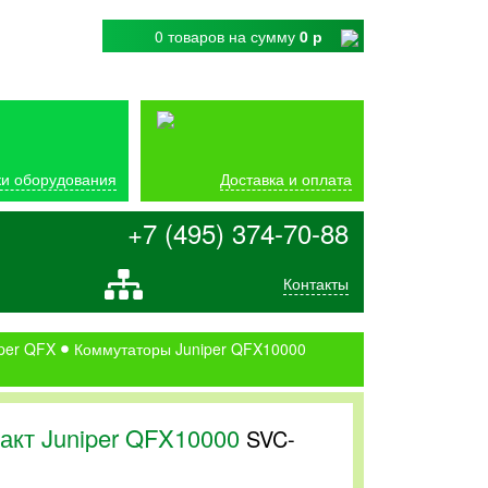
0 товаров
на сумму
0 р
и оборудования
Доставка и оплата
+7 (495) 374-70-88
Контакты
per QFX
Коммутаторы Juniper QFX10000
акт Juniper QFX10000
SVC-