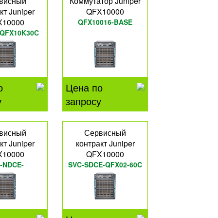
висный
Коммутатор Juniper
кт Juniper
QFX10000
X10000
QFX10016-BASE
-QFX10K30C
о
Цена по
у
запросу
висный
Сервисный
кт Juniper
контракт Juniper
X10000
QFX10000
-NDCE-
SVC-SDCE-QFX02-60C
10008T