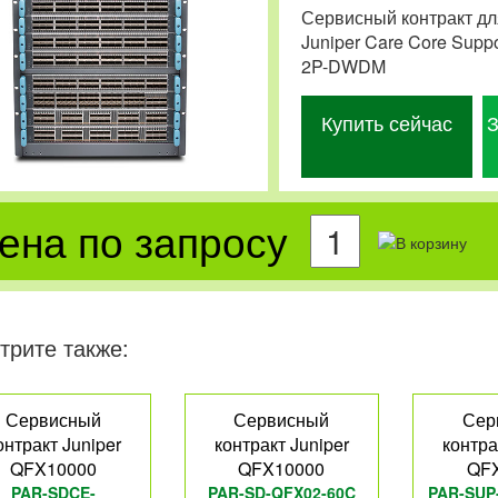
Сервисный контракт дл
Juniper Care Core Sup
2P-DWDM
Купить сейчас
З
ена по запросу
трите также:
Сервисный
Сервисный
Сер
онтракт Juniper
контракт Juniper
контра
QFX10000
QFX10000
QF
PAR-SDCE-
PAR-SD-QFX02-60C
PAR-SUP