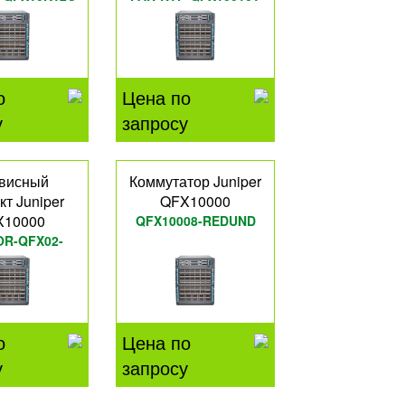
о
Цена по
у
запросу
висный
Коммутатор Juniper
кт Juniper
QFX10000
X10000
QFX10008-REDUND
OR-QFX02-
36QP
о
Цена по
у
запросу