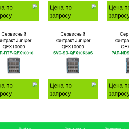
на по
Цена по
Цена п
росу
запросу
запрос
Сервисный
Сервисный
Сер
онтракт Juniper
контракт Juniper
контра
QFX10000
QFX10000
QF
R-RTF-QFX10016
SVC-SD-QFX10K60S
PAR-NDS
на по
Цена по
Цена п
росу
запросу
запрос
Выбор
Решения и
Доставка и