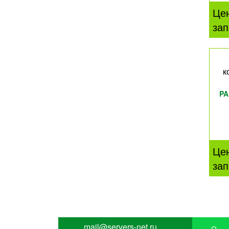
Це
зап
к
PA
Це
зап
mail@servers-net.ru
О