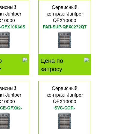
висный
Сервисный
кт Juniper
контракт Juniper
X10000
QFX10000
-QFX10K60S
PAR-SUP-QFX0272QT
о
Цена по
у
запросу
висный
Сервисный
кт Juniper
контракт Juniper
X10000
QFX10000
CE-QFX02-
SVC-COR-
72Q
QFX10008PF