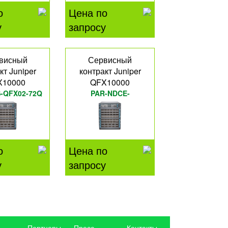
о
Цена по
у
запросу
висный
Сервисный
кт Juniper
контракт Juniper
X10000
QFX10000
-QFX02-72Q
PAR-NDCE-
QFX10008H
о
Цена по
у
запросу
Партнеры
Пресс-
Контакты