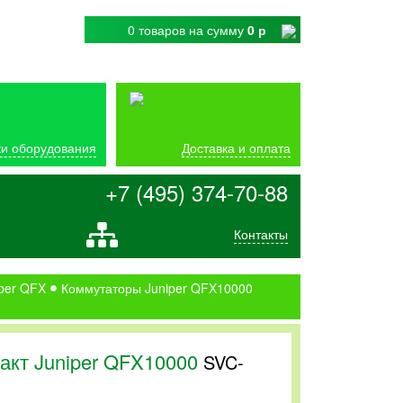
0 товаров
на сумму
0 р
и оборудования
Доставка и оплата
+7 (495) 374-70-88
Контакты
per QFX
Коммутаторы Juniper QFX10000
акт Juniper QFX10000
SVC-