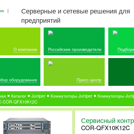
Серверные и сетевые решения для
ия
|
предприятий
О компании
Российские производители
Подборк
бор оборудования
Пресс-центр
ная
Каталог
Juniper
Коммутаторы Juniper
Коммутаторы Juni
C-COR-QFX10K12C
Сервисный контр
COR-QFX10K12C