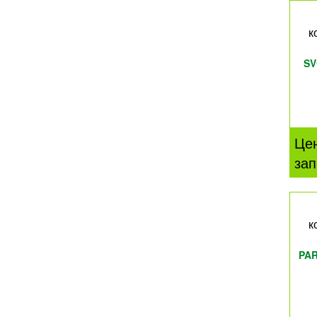
к
SV
Це
зап
к
PA