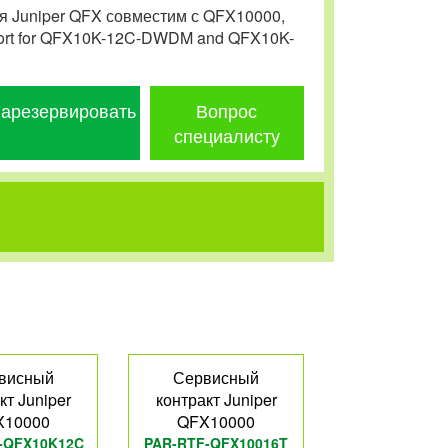
я Juniper QFX совместим с QFX10000,
port for QFX10K-12C-DWDM and QFX10K-
арезервировать
Вопрос
специалисту
висный
Сервисный
кт Juniper
контракт Juniper
X10000
QFX10000
-QFX10K12C
PAR-RTF-QFX10016T