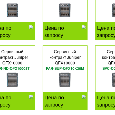
QFX10K30C
на по
Цена по
Цена п
росу
запросу
запрос
Сервисный
Сервисный
Сер
онтракт Juniper
контракт Juniper
контра
QFX10000
QFX10000
QF
R-ND-QFX10008T
PAR-SUP-QFX10K30M
SVC-C
на по
Цена по
Цена п
росу
запросу
запрос