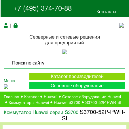
+7 (495) 374-70-88
Контакты
|
Серверные и сетевые решения
для предприятий
Каталог производителей
Меню
Основное оборудование
Главная
Каталог
Huawei
Сетевое оборудование Huawei
Коммутаторы Huawei
Huawei S3700
S3700-52P-PWR-SI
S3700-52P-PWR-
Коммутатор Huawei серии S3700
SI