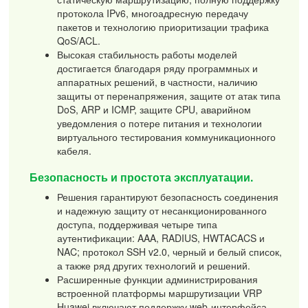
протокола IPv6, многоадресную передачу
пакетов и технологию приоритизации трафика
QoS/ACL.
Высокая стабильность работы моделей
достигается благодаря ряду программных и
аппаратных решений, в частности, наличию
защиты от перенапряжения, защите от атак типа
DoS, ARP и ICMP, защите CPU, аварийном
уведомления о потере питания и технологии
виртуального тестирования коммуникационного
кабеля.
Безопасность и простота эксплуатации.
Решения гарантируют безопасность соединения
и надежную защиту от несанкционированного
доступа, поддерживая четыре типа
аутентификации: AAA, RADIUS, HWTACACS и
NAC; протокол SSH v2.0, черный и белый список,
а также ряд других технологий и решений.
Расширенные функции администрирования
встроенной платформы маршрутизации VRP
Huawei включают поддержку web-интерфейса,