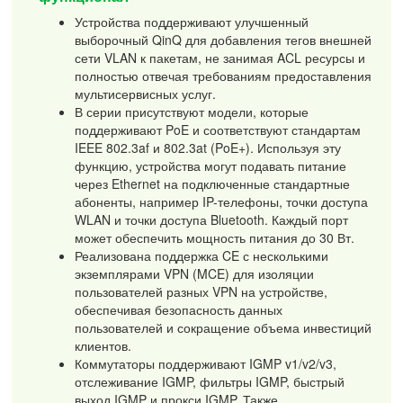
Устройства поддерживают улучшенный
выборочный QinQ для добавления тегов внешней
сети VLAN к пакетам, не занимая ACL ресурсы и
полностью отвечая требованиям предоставления
мультисервисных услуг.
В серии присутствуют модели, которые
поддерживают PoE и соответствуют стандартам
IEEE 802.3af и 802.3at (PoE+). Используя эту
функцию, устройства могут подавать питание
через Ethernet на подключенные стандартные
абоненты, например IP-телефоны, точки доступа
WLAN и точки доступа Bluetooth. Каждый порт
может обеспечить мощность питания до 30 Вт.
Реализована поддержка CE с несколькими
экземплярами VPN (MCE) для изоляции
пользователей разных VPN на устройстве,
обеспечивая безопасность данных
пользователей и сокращение объема инвестиций
клиентов.
Коммутаторы поддерживают IGMP v1/v2/v3,
отслеживание IGMP, фильтры IGMP, быстрый
выход IGMP и прокси IGMP. Также