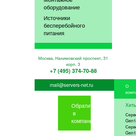
оборудование
Источники
бесперебойного
питания
Москва, Нахимовский проспект, 31
корп. 3
+7 (495) 374-70-88
mail@servers-net.ru
О
комп
Обратиться
Хит
в
Серв
компанию
Gen1
Серв
Gen1