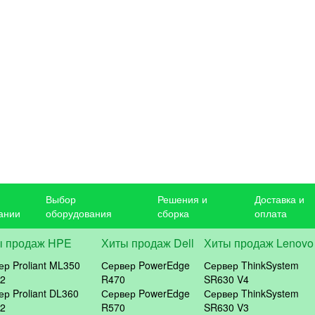
Выбор
Решения и
Доставка и
ании
оборудования
сборка
оплата
ы продаж HPE
Хиты продаж Dell
Хиты продаж Lenovo
ер Proliant ML350
Сервер PowerEdge
Сервер ThinkSystem
2
R470
SR630 V4
ер Proliant DL360
Сервер PowerEdge
Сервер ThinkSystem
2
R570
SR630 V3