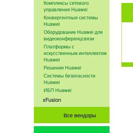
Комплексы сетевого
управления Huawei
Конвергентные системы
Huawei
Оборудование Huawei для
видеоконференцсвязи
Платформы с
искусственным интеллектом
Huawei
Решения Huawei
Системы безопасности
Huawei
ИБП Huawei
xFusion
Все вендоры