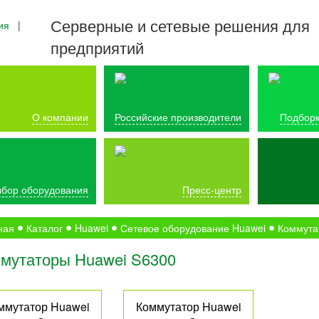
Серверные и сетевые решения для
ия
|
предприятий
О компании
Российские производители
Подборк
бор оборудования
Пресс-центр
ная
Каталог
Huawei
Сетевое оборудование Huawei
Коммута
мутаторы Huawei S6300
ммутатор Huawei
Коммутатор Huawei