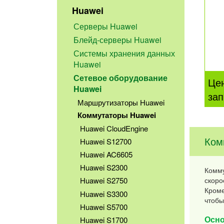
Huawei
Серверы Huawei
Блейд-серверы Huawei
Системы хранения данных
Huawei
Сетевое оборудование
Це
Huawei
зап
Маршрутизаторы Huawei
Коммутаторы Huawei
Huawei CloudEngine
Ком
Huawei S12700
Huawei AC6605
Huawei S2300
Комму
скоро
Huawei S2750
Кроме
Huawei S3300
чтобы
Huawei S5700
Осно
Huawei S1700