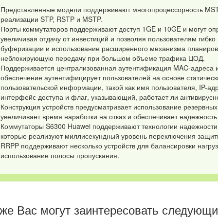
Представленные модели поддерживают многопроцессорность MST
реализации STP, RSTP и MSTP.
Порты коммутаторов поддерживают доступ 1GE и 10GE и могут опр
увеличивая отдачу от инвестиций и позволяя пользователям гибко
буферизации и использование расширенного механизма планиров
неблокирующую передачу при большом объеме трафика ЦОД.
Поддерживается централизованная аутентификация MAC-адреса и
обеспечение аутентифицирует пользователей на основе статическ
пользовательской информации, такой как имя пользователя, IP-а
интерфейс доступа и флаг, указывающий, работает ли антивирус
Конструкция устройств предусматривает использование резервных 
увеличивает время наработки на отказ и обеспечивает надежность 
Коммутаторы S6300 Huawei поддерживают технологии надежности Et
которые реализуют миллисекундный уровень переключения защиты 
RRPP поддерживают несколько устройств для балансировки нагру
использование полосы пропускания.
же Вас могут заинтересовать следующие