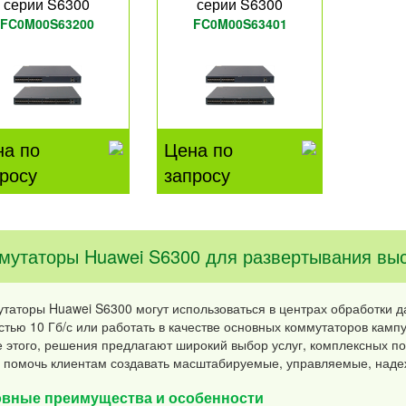
серии S6300
серии S6300
FC0M00S63200
FC0M00S63401
на по
Цена по
росу
запросу
мутаторы Huawei S6300 для развертывания выс
таторы Huawei S6300 могут использоваться в центрах обработки д
стью 10 Гб/с или работать в качестве основных коммутаторов кампу
 этого, решения предлагают широкий выбор услуг, комплексных по
 помочь клиентам создавать масштабируемые, управляемые, наде
вные преимущества и особенности