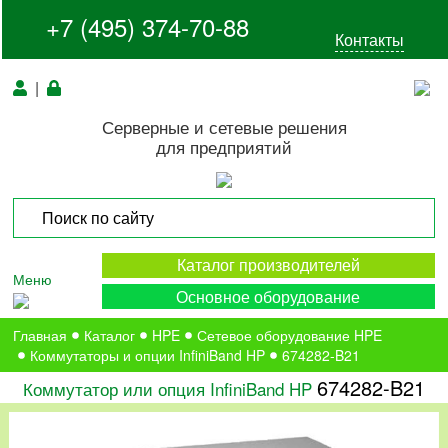
+7 (495) 374-70-88
Контакты
|
Серверные и сетевые решения
для предприятий
Каталог производителей
Меню
Основное оборудование
Главная
Каталог
HPE
Сетевое оборудование HPE
Коммутаторы и опции InfiniBand HP
674282-B21
674282-B21
Коммутатор или опция InfiniBand HP