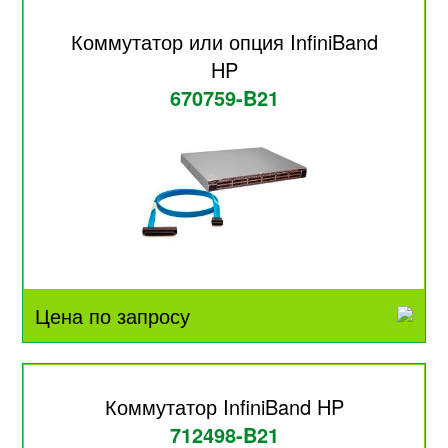
Коммутатор или опция InfiniBand
HP
670759-B21
Цена по запросу
Коммутатор InfiniBand HP
712498-B21