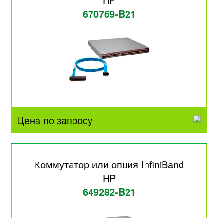
670769-B21
Цена по запросу
Коммутатор или опция InfiniBand
HP
649282-B21