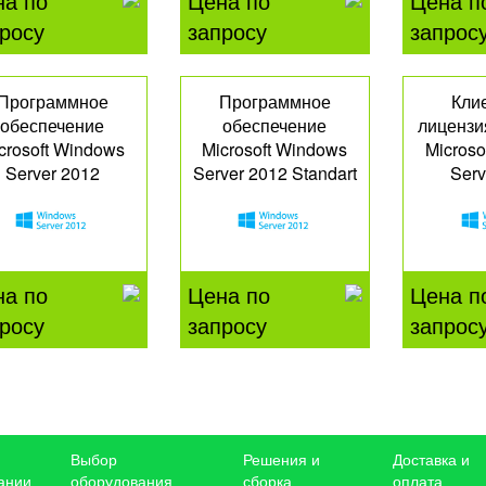
на по
Цена по
Цена п
росу
запросу
запрос
Программное
Программное
Кли
обеспечение
обеспечение
лицензи
crosoft Windows
Microsoft Windows
Microso
Server 2012
Server 2012 Standart
Serv
Datacenter
P73-05972
R18
P71-06796
на по
Цена по
Цена п
росу
запросу
запрос
Выбор
Решения и
Доставка и
ании
оборудования
сборка
оплата