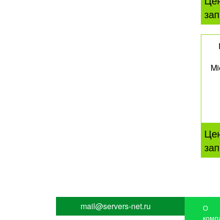
Це
зап
Mi
Це
зап
mail@servers-net.ru
О
комп