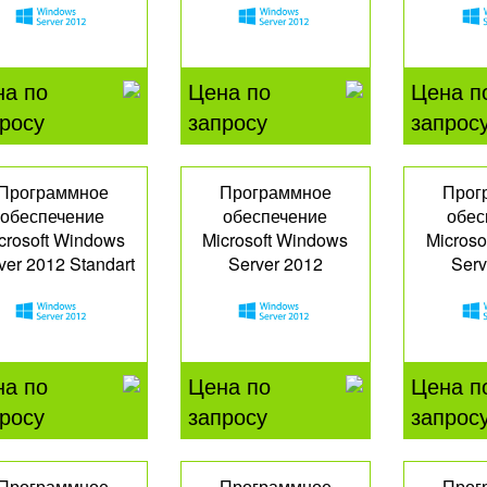
P71
на по
Цена по
Цена п
росу
запросу
запрос
Программное
Программное
Прог
обеспечение
обеспечение
обес
crosoft Windows
Microsoft Windows
Microso
ver 2012 Standart
Server 2012
Serv
Datacenter
Ess
P73-05433
P71-06769
G3S
на по
Цена по
Цена п
росу
запросу
запрос
Программное
Программное
Прог