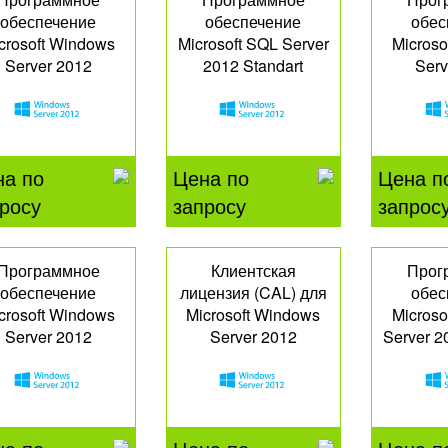
обеспечение
обеспечение
обес
crosoft Windows
Microsoft SQL Server
Microso
Server 2012
2012 Standart
Serv
Datacenter
Ess
228-09588
P71-07785
G3S
на по
Цена по
Цена п
росу
запросу
запрос
Программное
Клиентская
Прог
обеспечение
лицензия (CAL) для
обес
crosoft Windows
Microsoft Windows
Microso
Server 2012
Server 2012
Server 2
Datacenter
R18-03764
P73
P71-07723