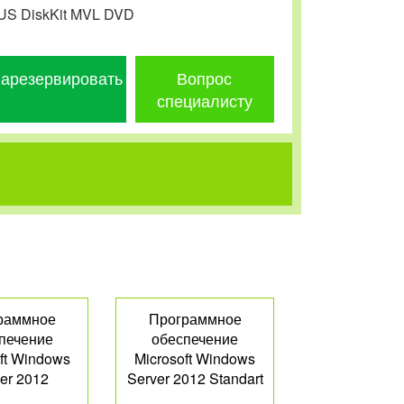
RUS DiskKit MVL DVD
арезервировать
Вопрос
специалисту
раммное
Программное
печение
обеспечение
ft Windows
Microsoft Windows
er 2012
Server 2012 Standart
acenter
P73-06074