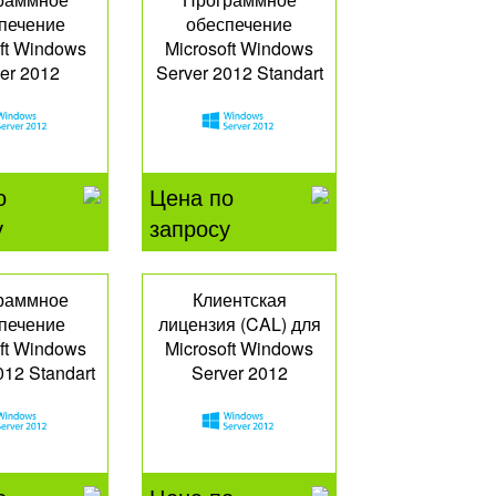
печение
обеспечение
ft Windows
Microsoft Windows
er 2012
Server 2012 Standart
entials
P73-05328
-00725
о
Цена по
у
запросу
раммное
Клиентская
печение
лицензия (CAL) для
ft Windows
Microsoft Windows
012 Standart
Server 2012
-05337
R18-03746