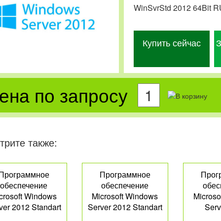
WinSvrStd 2012 64Bit 
Купить сейчас
З
ена по запросу
трите также:
Программное
Программное
Прог
обеспечение
обеспечение
обес
crosoft Windows
Microsoft Windows
Microso
ver 2012 Standart
Server 2012 Standart
Serv
Dat
P73-06174
P73-06165