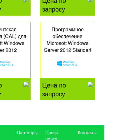
о
Цена по
у
запросу
ентская
Программное
я (CAL) для
обеспечение
ft Windows
Microsoft Windows
er 2012
Server 2012 Standart
-03692
P73-06229
о
Цена по
у
запросу
Партнеры
Пресс-
Контакты
центр