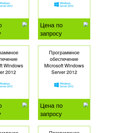
-07794
о
Цена по
у
запросу
раммное
Программное
печение
обеспечение
ft Windows
Microsoft Windows
er 2012
Server 2012
entials
Essentials
-00716
G3S-00132
о
Цена по
у
запросу
раммное
Программное