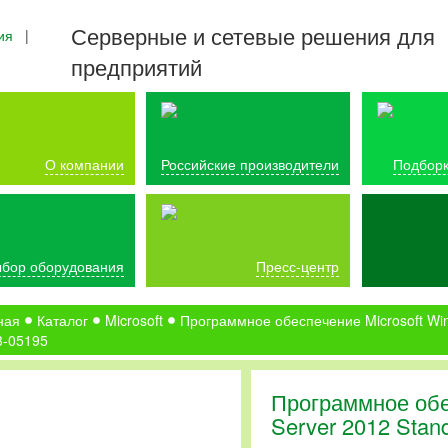
Серверные и сетевые решения для
ия
|
предприятий
О компании
Российские производители
Подборк
бор оборудования
Пресс-центр
ная
Каталог
Microsoft
Программное обеспечение Microsoft Wi
3-05195
Программное обе
Server 2012 Stan