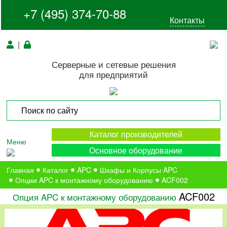
+7 (495) 374-70-88
Контакты
|
Серверные и сетевые решения
для предприятий
Каталог производителей
Меню
Основное оборудование
Главная
Каталог
APC
Шкафы и Корпусы APC
Опции APC к монтажному оборудованию
ACF002
ACF002
Опция APC к монтажному оборудованию