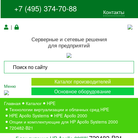
+7 (495) 374-70-88
Контакты
|
Серверные и сетевые решения
для предприятий
Каталог производителей
Меню
Основное оборудование
Главная
Каталог
HPE
Технологии виртуализации и облачных сред HPE
HPE Apollo Systems
HPE Apollo 2000
Опции и комплектующие для HP Apollo Systems 2000
720482-B21
720482-B21