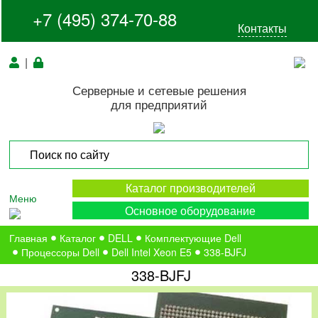
+7 (495) 374-70-88
Контакты
|
Серверные и сетевые решения
для предприятий
Каталог производителей
Меню
Основное оборудование
Главная
Каталог
DELL
Комплектующие Dell
Процессоры Dell
Dell Intel Xeon E5
338-BJFJ
338-BJFJ