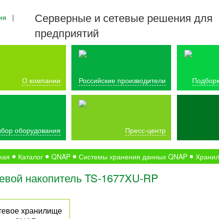
Серверные и сетевые решения для
ия
|
предприятий
О компании
Российские производители
Подборк
бор оборудования
Пресс-центр
ная
Каталог
QNAP
Системы хранения данных QNAP
Хранил
евой накопитель TS-1677XU-RP
тевое хранилище