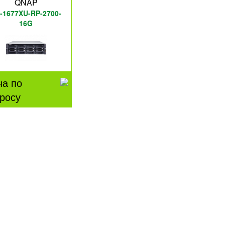
QNAP
-1677XU-RP-2700-
16G
на по
росу