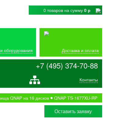
0 товаров
на сумму
0 р
и оборудования
Доставка и оплата
+7 (495) 374-70-88
Контакты
ища QNAP на 16 дисков
QNAP TS-1677XU-RP
Оставить заявку