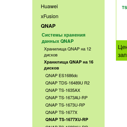
Huawei
TS
xFusion
QNAP
Системы хранения
данных QNAP
Це
Хранилища QNAP на 12
зап
дисков
Хранилища QNAP на 16
дисков
QNAP ES1686dc
QNAP TDS-16489U R2
QNAP TS-1635AX
QNAP TS-1673AU-RP
QNAP TS-1673U-RP
QNAP TS-1677X
QNAP TS-1677XU-RP
QNAP TS-1683XU-RP