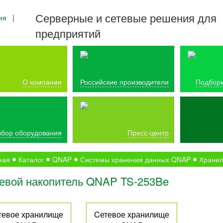
Серверные и сетевые решения для
ия
|
предприятий
О компании
Российские производители
Подборк
бор оборудования
Пресс-центр
ная
Каталог
QNAP
Системы хранения данных QNAP
Хранил
евой накопитель QNAP TS-253Be
тевое хранилище
Cетевое хранилище