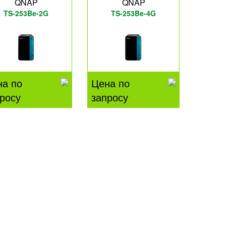
QNAP
QNAP
TS-253Be-2G
TS-253Be-4G
на по
Цена по
росу
запросу