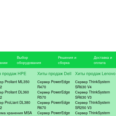
Выбор
Решения и
Доставка и
ании
оборудования
сборка
оплата
ы продаж HPE
Хиты продаж Dell
Хиты продаж Lenovo
ер Proliant ML350
Сервер PowerEdge
Сервер ThinkSystem
2
R470
SR630 V4
ер Proliant DL360
Сервер PowerEdge
Сервер ThinkSystem
2
R570
SR630 V3
ер ProLiant DL380
Сервер PowerEdge
Сервер ThinkSystem
2
R670
SR250 V3
ема хранения MSA
Сервер PowerEdge
Сервер ThinkSystem