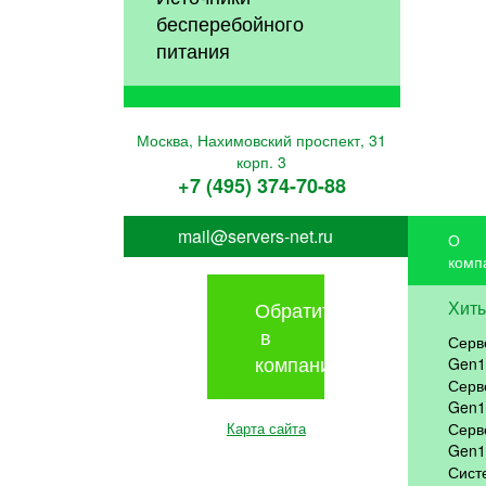
бесперебойного
питания
Москва, Нахимовский проспект, 31
корп. 3
+7 (495) 374-70-88
mail@servers-net.ru
О
комп
Обратиться
Хит
в
Серв
компанию
Gen1
Серв
Gen1
Карта сайта
Серв
Gen1
Сист