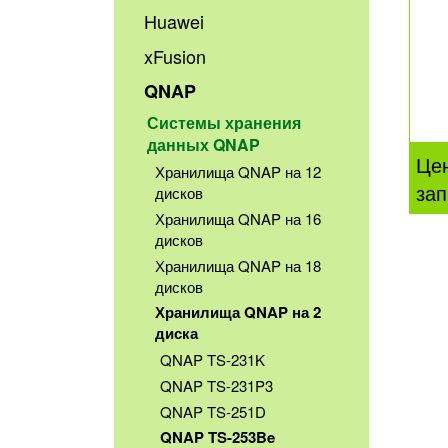
Huawei
xFusion
QNAP
Системы хранения
данных QNAP
Це
Хранилища QNAP на 12
зап
дисков
Хранилища QNAP на 16
дисков
Хранилища QNAP на 18
дисков
Хранилища QNAP на 2
диска
QNAP TS-231K
QNAP TS-231P3
QNAP TS-251D
QNAP TS-253Be