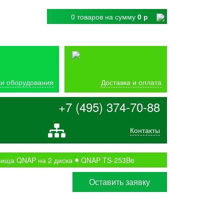
0 товаров
на сумму
0 р
и оборудования
Доставка и оплата
+7 (495) 374-70-88
Контакты
ища QNAP на 2 диска
QNAP TS-253Be
Оставить заявку