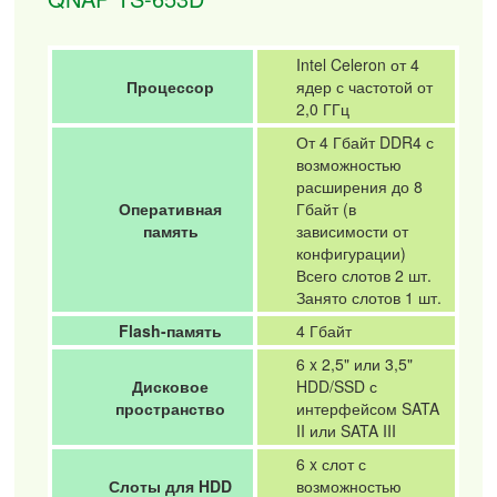
Intel Celeron от 4
Процессор
ядер с частотой от
2,0 ГГц
От 4 Гбайт DDR4 с
возможностью
расширения до 8
Оперативная
Гбайт (в
память
зависимости от
конфигурации)
Всего слотов 2 шт.
Занято слотов 1 шт.
Flash-память
4 Гбайт
6 x 2,5" или 3,5"
Дисковое
HDD/SSD с
пространство
интерфейсом SATA
II или SATA III
6 x слот с
Слоты для HDD
возможностью