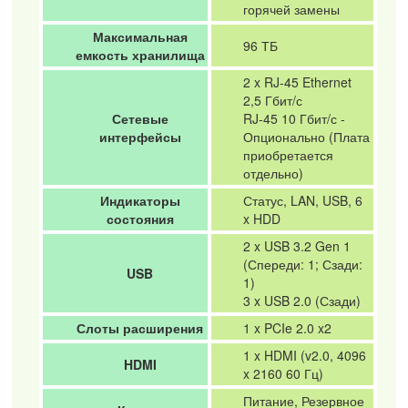
горячей замены
Максимальная
96 ТБ
емкость хранилища
2 x RJ-45 Ethernet
2,5 Гбит/с
Сетевые
RJ-45 10 Гбит/с -
интерфейсы
Опционально (Плата
приобретается
отдельно)
Индикаторы
Статус, LAN, USB, 6
состояния
x HDD
2 x USB 3.2 Gen 1
(Спереди: 1; Сзади:
USB
1)
3 x USB 2.0 (Сзади)
Слоты расширения
1 x PCIe 2.0 x2
1 x HDMI (v2.0, 4096
HDMI
x 2160 60 Гц)
Питание, Резервное