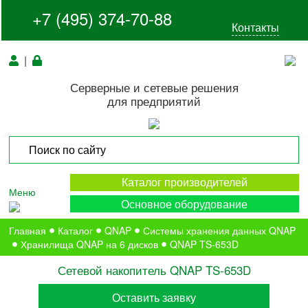
+7 (495) 374-70-88
Контакты
|
Серверные и сетевые решения
для предприятий
Каталог производителей
Меню
Основное оборудование
Главная
Каталог
QNAP
Системы хранения данных QNAP
Хранилища QNAP на 6 дисков
QNAP TS-653D
Сетевой накопитель QNAP TS-653D
Оставить заявку