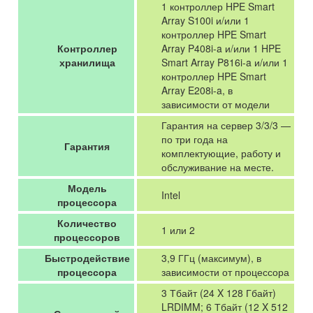
1 контроллер HPE Smart
Array S100i и/или 1
контроллер HPE Smart
Контроллер
Array P408i-a и/или 1 HPE
хранилища
Smart Array P816i-a и/или 1
контроллер HPE Smart
Array E208i-a, в
зависимости от модели
Гарантия на сервер 3/3/3 —
по три года на
Гарантия
комплектующие, работу и
обслуживание на месте.
Модель
Intel
процессора
Количество
1 или 2
процессоров
Быстродействие
3,9 ГГц (максимум), в
процессора
зависимости от процессора
3 Тбайт (24 X 128 Гбайт)
LRDIMM; 6 Тбайт (12 X 512