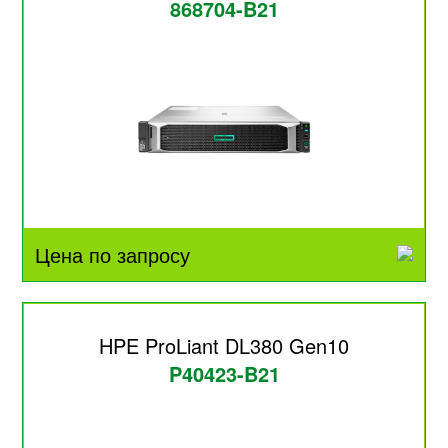
868704-B21
Цена по запросу
HPE ProLiant DL380 Gen10
P40423-B21