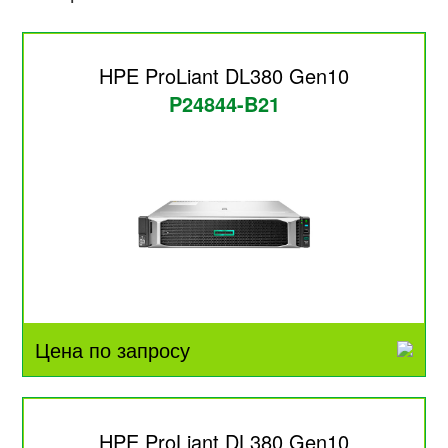
HPE ProLiant DL380 Gen10
P24844-B21
Цена по запросу
HPE ProLiant DL380 Gen10