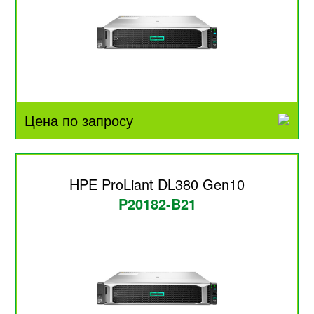
Цена по запросу
HPE ProLiant DL380 Gen10
P20182-B21