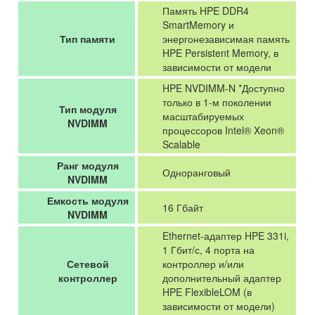
Память HPE DDR4
SmartMemory и
Тип памяти
энергонезависимая память
HPE Persistent Memory, в
зависимости от модели
HPE NVDIMM-N *Доступно
только в 1-м поколении
Тип модуля
масштабируемых
NVDIMM
процессоров Intel® Xeon®
Scalable
Ранг модуля
Одноранговый
NVDIMM
Емкость модуля
16 Гбайт
NVDIMM
Ethernet-адаптер HPE 331i,
1 Гбит/с, 4 порта на
Сетевой
контроллер и/или
контроллер
дополнительный адаптер
HPE FlexibleLOM (в
зависимости от модели)