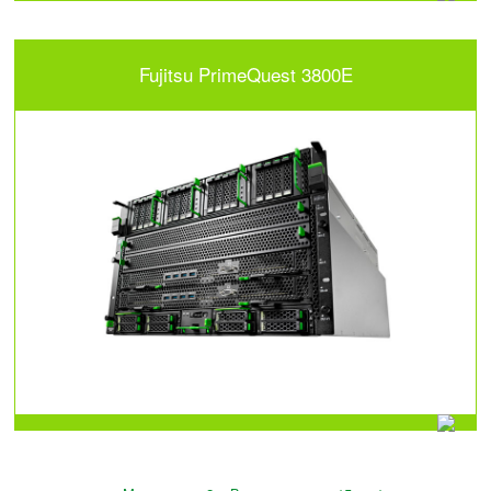
Fujitsu PrimeQuest 3800E