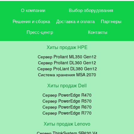
О компании
Выбор оборудования
Решения и сборка
Доставка и оплата
Партнеры
Пресс-центр
Контакты
Хиты продаж HPE
Сервер Proliant ML350 Gen12
Сервер Proliant DL360 Gen12
Сервер ProLiant DL380 Gen12
Система хранения MSA 2070
Хиты продаж Dell
Сервер PowerEdge R470
Сервер PowerEdge R570
Сервер PowerEdge R670
Сервер PowerEdge R770
Хиты продаж Lenovo
Сервер ThinkSystem SR630 V4