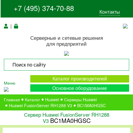
+7 (495) 374-70-88
Контакты
|
Серверные и сетевые решения
для предприятий
Каталог производителей
Меню
Основное оборудование
Главная
Каталог
Huawei
Серверы Huawei
Huawei FusionServer RH1288 V3
BC1MA0HGSC
Сервер Huawei FusionServer RH1288
BC1MA0HGSC
V3