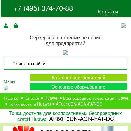
+7 (495) 374-70-88
Контакты
|
Серверные и сетевые решения
для предприятий
Каталог производителей
Меню
Основное оборудование
Главная
Каталог
Huawei
Беспроводные технологии Huawei
Точки доступа Huawei
AP6010DN-AGN-FAT-DC
Точка доступа для корпоративных беспроводных
AP6010DN-AGN-FAT-DC
сетей Huawei