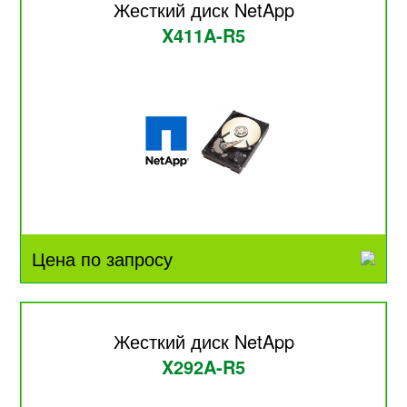
Жесткий диск NetApp
X411A-R5
Цена по запросу
Жесткий диск NetApp
X292A-R5