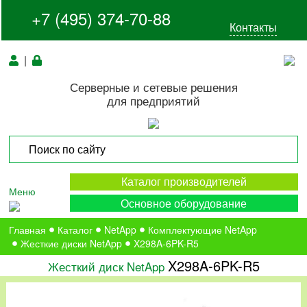
+7 (495) 374-70-88
Контакты
|
Серверные и сетевые решения
для предприятий
Каталог производителей
Меню
Основное оборудование
Главная
Каталог
NetApp
Комплектующие NetApp
Жесткие диски NetApp
X298A-6PK-R5
X298A-6PK-R5
Жесткий диск NetApp