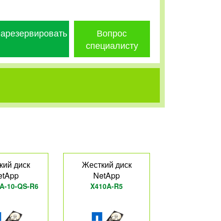
арезервировать
Вопрос
специалисту
кий диск
Жесткий диск
etApp
NetApp
A-10-QS-R6
X410A-R5