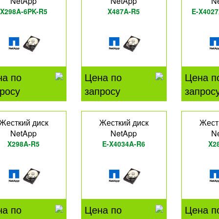
NetApp
NetApp
N
X298A-6PK-R5
X487A-R5
E-X4027
на по
Цена по
Цена п
росу
запросу
запрос
Жесткий диск
Жесткий диск
Жест
NetApp
NetApp
N
X298A-R5
E-X4034A-R6
X2
на по
Цена по
Цена п