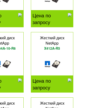
о
Цена по
у
запросу
кий диск
Жесткий диск
etApp
NetApp
34A-10-R6
X412A-R5
о
Цена по
у
запросу
кий диск
Жесткий диск