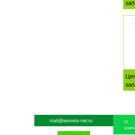
зап
Це
зап
mail@servers-net.ru
О
комп