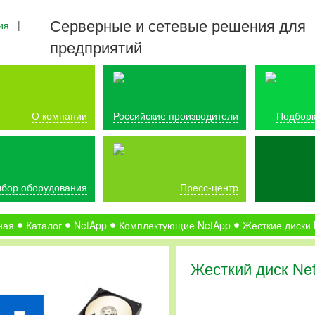
Серверные и сетевые решения для
ия
|
предприятий
О компании
Российские производители
Подборк
бор оборудования
Пресс-центр
ная
Каталог
NetApp
Комплектующие NetApp
Жесткие диски
Жесткий диск Ne