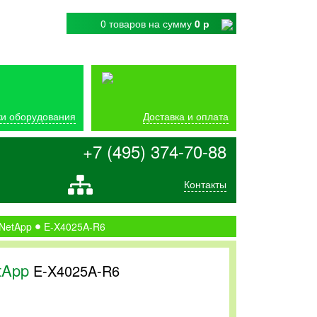
0 товаров
на сумму
0 р
и оборудования
Доставка и оплата
+7 (495) 374-70-88
Контакты
 NetApp
E-X4025A-R6
tApp
E-X4025A-R6