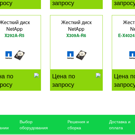
росу
запросу
запрос
Жесткий диск
Жесткий диск
Жест
NetApp
NetApp
N
X292A-R5
X309A-R6
E-X4024
на по
Цена по
Цена п
росу
запросу
запрос
Выбор
Решения и
Доставка и
ании
оборудования
сборка
оплата