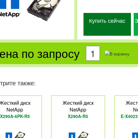
Купить сейчас
З
ена по запросу
трите также:
Жесткий диск
Жесткий диск
Жест
NetApp
NetApp
N
X290A-6PK-R5
X290A-R5
E-X4023