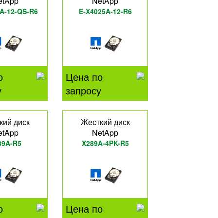
etApp
NetApp
A-12-QS-R6
E-X4025A-12-R6
о
Цена по
у
запросу
кий диск
Жесткий диск
etApp
NetApp
89A-R5
X289A-4PK-R5
о
Цена по