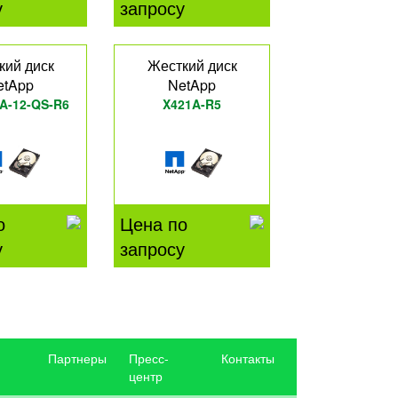
у
запросу
кий диск
Жесткий диск
etApp
NetApp
A-12-QS-R6
X421A-R5
о
Цена по
у
запросу
Партнеры
Пресс-
Контакты
центр