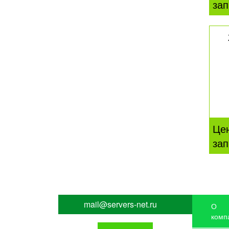
зап
Це
зап
mail@servers-net.ru
О
комп