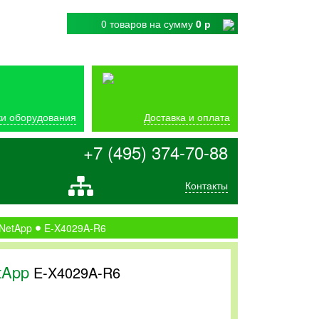
0 товаров
на сумму
0 р
и оборудования
Доставка и оплата
+7 (495) 374-70-88
Контакты
 NetApp
E-X4029A-R6
tApp
E-X4029A-R6