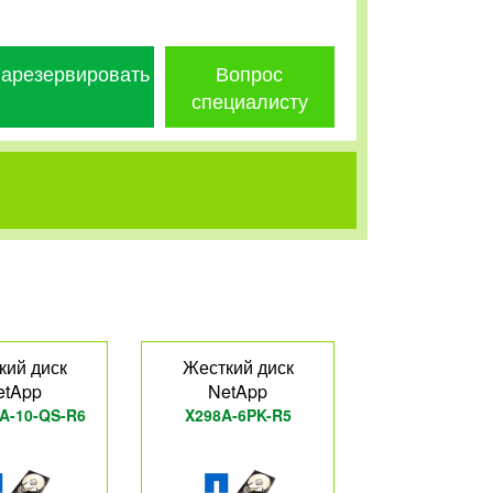
арезервировать
Вопрос
специалисту
кий диск
Жесткий диск
etApp
NetApp
A-10-QS-R6
X298A-6PK-R5