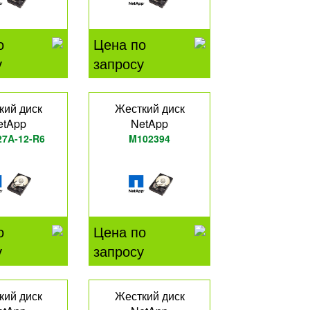
о
Цена по
у
запросу
кий диск
Жесткий диск
etApp
NetApp
27A-12-R6
M102394
о
Цена по
у
запросу
кий диск
Жесткий диск