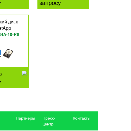
у
запросу
кий диск
etApp
34A-10-R6
о
у
Партнеры
Пресс-
Контакты
центр