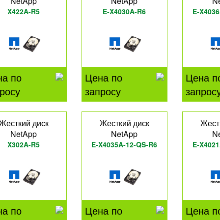
NetApp
NetApp
N
X422A-R5
E-X4030A-R6
E-X4036
на по
Цена по
Цена п
росу
запросу
запрос
Жесткий диск
Жесткий диск
Жест
NetApp
NetApp
N
X302A-R5
E-X4035A-12-QS-R6
E-X4021
на по
Цена по
Цена п