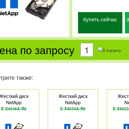
Купить сейчас
З
ена по запросу
трите также:
Жесткий диск
Жесткий диск
Жест
NetApp
NetApp
N
E-X4036A-R6
E-X4034A-R6
E-X4023