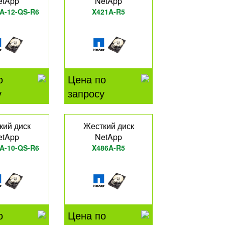
etApp
NetApp
A-12-QS-R6
X421A-R5
о
Цена по
у
запросу
кий диск
Жесткий диск
etApp
NetApp
A-10-QS-R6
X486A-R5
о
Цена по