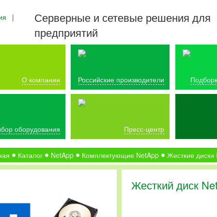
Серверные и сетевые решения для
ия
|
предприятий
О компании
Российские производители
Подборк
бор оборудования
Пресс-центр
ная
Каталог
NetApp
Комплектующие NetApp
Жесткие диски
Жесткий диск Ne