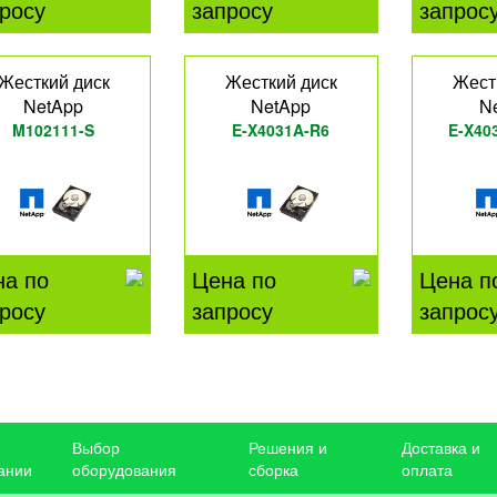
росу
запросу
запрос
Жесткий диск
Жесткий диск
Жест
NetApp
NetApp
N
M102111-S
E-X4031A-R6
E-X40
на по
Цена по
Цена п
росу
запросу
запрос
Выбор
Решения и
Доставка и
ании
оборудования
сборка
оплата