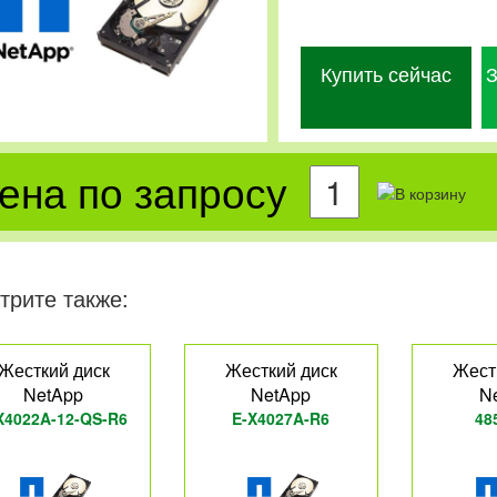
Купить сейчас
З
ена по запросу
трите также:
Жесткий диск
Жесткий диск
Жест
NetApp
NetApp
N
X4022A-12-QS-R6
E-X4027A-R6
48