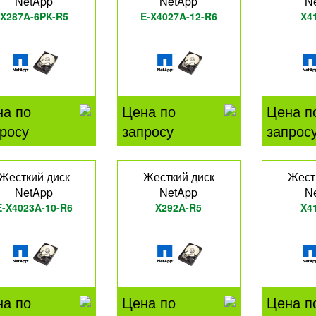
NetApp
NetApp
N
X287A-6PK-R5
E-X4027A-12-R6
X4
на по
Цена по
Цена п
росу
запросу
запрос
Жесткий диск
Жесткий диск
Жест
NetApp
NetApp
N
E-X4023A-10-R6
X292A-R5
X4
на по
Цена по
Цена п