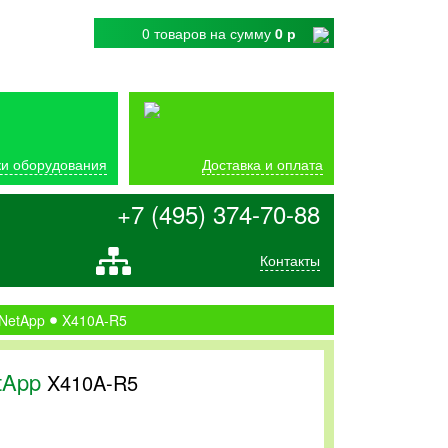
0 товаров
на сумму
0 р
и оборудования
Доставка и оплата
+7 (495) 374-70-88
Контакты
 NetApp
X410A-R5
tApp
X410A-R5