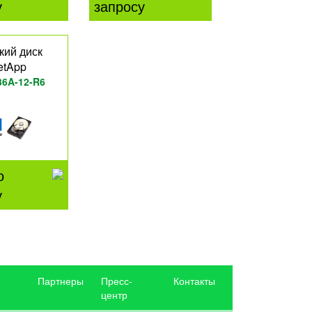
у
запросу
кий диск
etApp
36A-12-R6
о
у
Партнеры
Пресс-
Контакты
центр