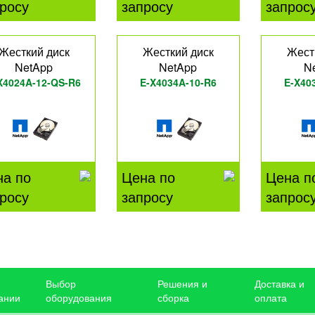
росу
запросу
запрос
Жесткий диск
Жесткий диск
Жест
NetApp
NetApp
N
X4024A-12-QS-R6
E-X4034A-10-R6
E-X40
на по
Цена по
Цена п
росу
запросу
запрос
Выбор
Решения и
Доставка и
ании
оборудования
сборка
оплата