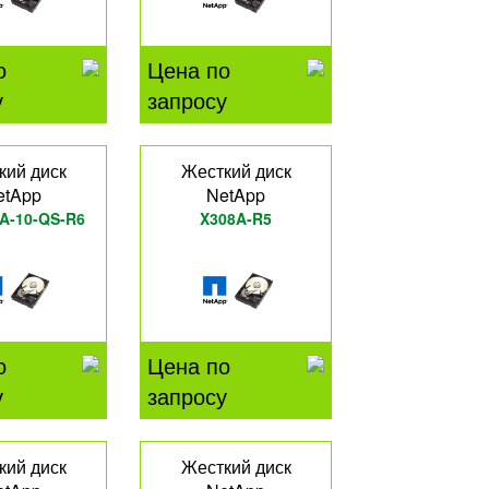
о
Цена по
у
запросу
кий диск
Жесткий диск
etApp
NetApp
A-10-QS-R6
X308A-R5
о
Цена по
у
запросу
кий диск
Жесткий диск