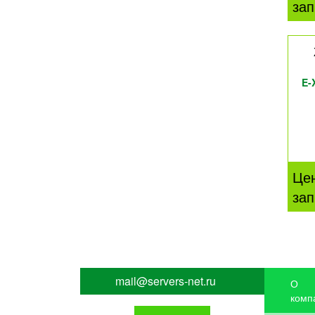
зап
E-
Це
зап
mail@servers-net.ru
О
комп