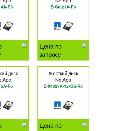
etApp
NetApp
14A-R5
E-X4021A-R6
о
Цена по
у
запросу
кий диск
Жесткий диск
etApp
NetApp
15A-R5
E-X4027A-12-QS-R6
о
Цена по