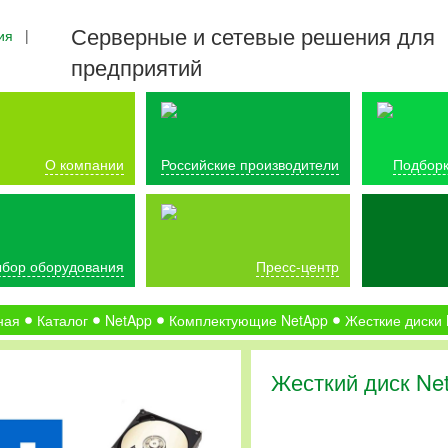
Серверные и сетевые решения для
ия
|
предприятий
О компании
Российские производители
Подборк
бор оборудования
Пресс-центр
ная
Каталог
NetApp
Комплектующие NetApp
Жесткие диски
Жесткий диск Ne