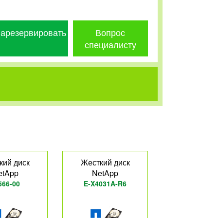
арезервировать
Вопрос
специалисту
кий диск
Жесткий диск
etApp
NetApp
566-00
E-X4031A-R6