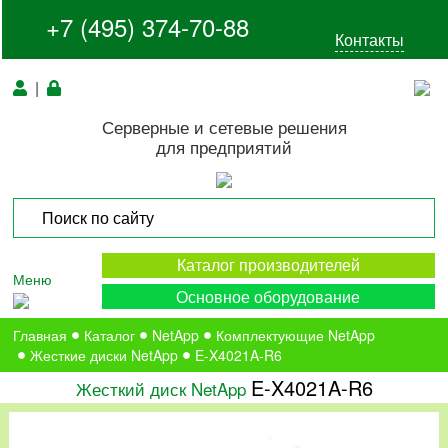
+7 (495) 374-70-88
Контакты
|
Серверные и сетевые решения
для предприятий
Каталог производителей
Меню
Основное оборудование
Главная
Каталог
NetApp
Комплектующие NetApp
Жесткие диски NetApp
E-X4021A-R6
E-X4021A-R6
Жесткий диск NetApp