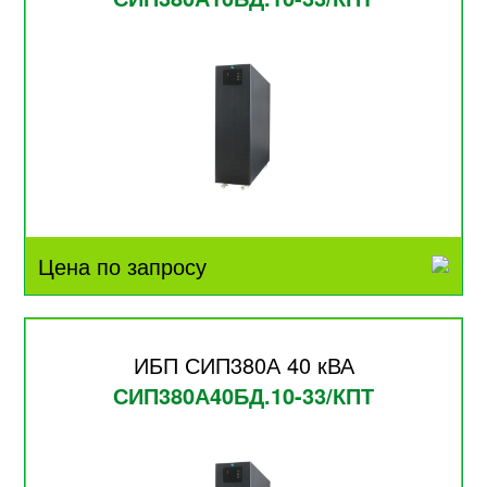
Цена по запросу
ИБП СИП380А 40 кВА
СИП380А40БД.10-33/КПТ