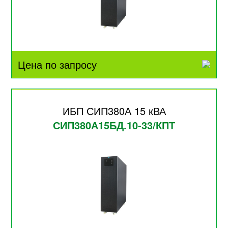
Цена по запросу
ИБП СИП380А 15 кВА
СИП380А15БД.10-33/КПТ