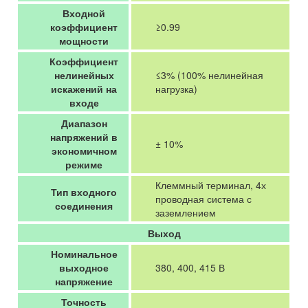
Входной
коэффициент
≥0.99
мощности
Коэффициент
нелинейных
≤3% (100% нелинейная
искажений на
нагрузка)
входе
Диапазон
напряжений в
± 10%
экономичном
режиме
Клеммный терминал, 4х
Тип входного
проводная система с
соединения
заземлением
Выход
Номинальное
выходное
380, 400, 415 В
напряжение
Точность