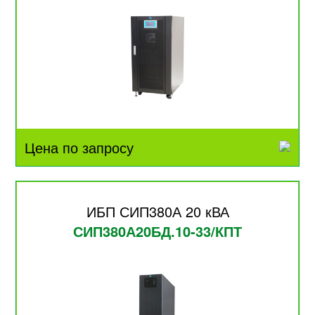
Цена по запросу
ИБП СИП380А 20 кВА
СИП380А20БД.10-33/КПТ