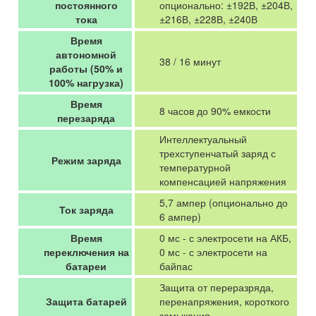
постоянного
опционально: ±192В, ±204В,
тока
±216В, ±228В, ±240В
Время
автономной
38 / 16 минут
работы (50% и
100% нагрузка)
Время
8 часов до 90% емкости
перезаряда
Интеллектуальный
трехступенчатый заряд с
Режим заряда
температурной
компенсацией напряжения
5,7 ампер (опционально до
Ток заряда
6 ампер)
Время
0 мс - с электросети на АКБ,
переключения на
0 мс - с электросети на
батареи
байпас
Защита от переразряда,
Защита батарей
перенапряжения, короткого
замыкания