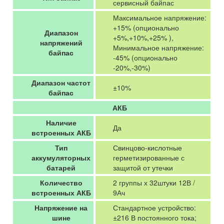
сервисный байпас
Максимальное напряжение:
+15% (опционально
Диапазон
+5%,+10%,+25% ),
напряжений
Минимальное напряжение:
байпас
-45% (опционально
-20%,-30%)
Диапазон частот
±10%
байпас
АКБ
Наличие
Да
встроенных АКБ
Тип
Свинцово-кислотные
аккумуляторных
герметизированные с
батарей
защитой от утечки
Количество
2 группы х 32штуки 12В /
встроенных АКБ
9Ач
Напряжение на
Стандартное устройство:
шине
±216 В постоянного тока;