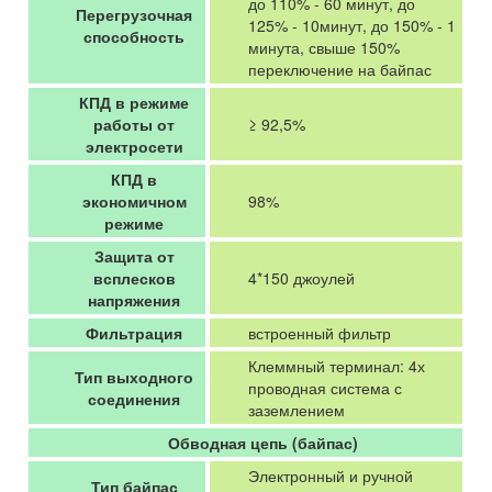
до 110% - 60 минут, до
Перегрузочная
125% - 10минут, до 150% - 1
способность
минута, свыше 150%
переключение на байпас
КПД в режиме
работы от
≥ 92,5%
электросети
КПД в
экономичном
98%
режиме
Защита от
всплесков
4*150 джоулей
напряжения
Фильтрация
встроенный фильтр
Клеммный терминал: 4х
Тип выходного
проводная система с
соединения
заземлением
Обводная цепь (байпас)
Электронный и ручной
Тип байпас