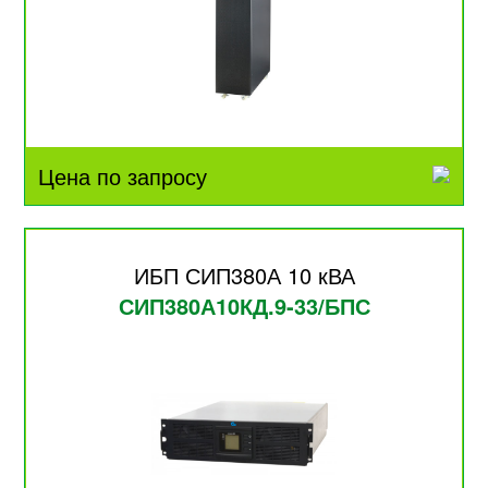
Цена по запросу
ИБП СИП380А 10 кВА
СИП380А10КД.9-33/БПС