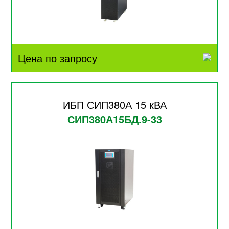
Цена по запросу
ИБП СИП380А 15 кВА
СИП380А15БД.9-33