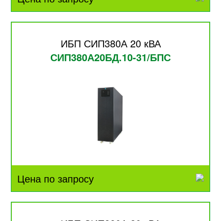
ИБП СИП380А 20 кВА
СИП380А20БД.10-31/БПС
Цена по запросу