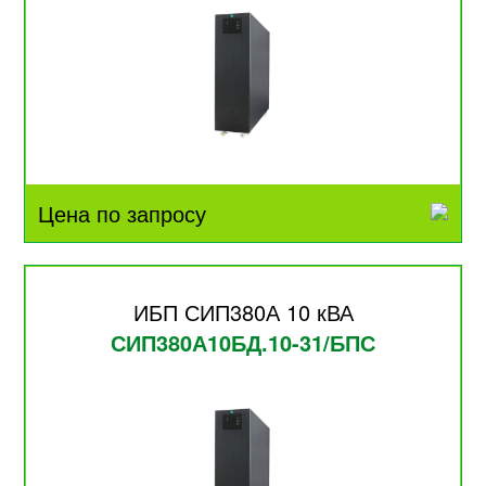
Цена по запросу
ИБП СИП380А 10 кВА
СИП380А10БД.10-31/БПС