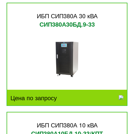
ИБП СИП380А 30 кВА
СИП380А30БД.9-33
Цена по запросу
ИБП СИП380А 10 кВА
СИП380А10БД.10-33/КПТ