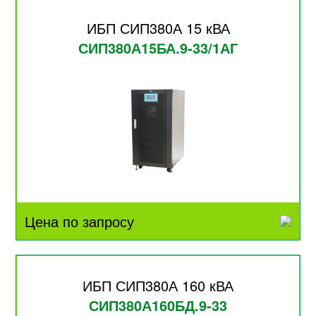
ИБП СИП380А 15 кВА
СИП380А15БА.9-33/1АГ
Цена по запросу
ИБП СИП380А 160 кВА
СИП380А160БД.9-33