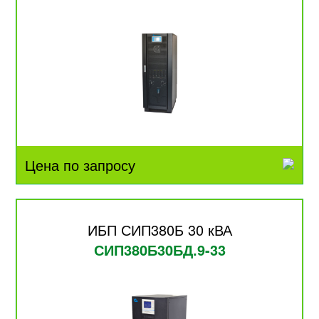
Цена по запросу
ИБП СИП380Б 30 кВА
СИП380Б30БД.9-33