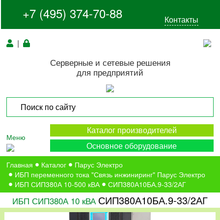
+7 (495) 374-70-88
Контакты
|
Серверные и сетевые решения
для предприятий
Каталог производителей
Меню
Основное оборудование
Главная
Каталог
Парус Электро
ИБП переменного тока "Связь инжиниринг" Парус Электро
ИБП СИП380А 10-500 кВА
СИП380А10БА.9-33/2АГ
СИП380А10БА.9-33/2АГ
ИБП СИП380А 10 кВА