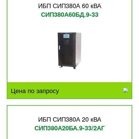
ИБП СИП380А 60 кВА
СИП380А60БД.9-33
Цена по запросу
ИБП СИП380А 20 кВА
СИП380А20БА.9-33/2АГ